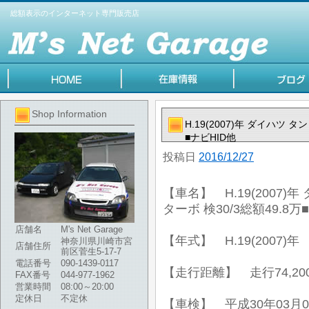
総額表示のインターネット専門販売店
Shop Information
H.19(2007)年 ダイハツ 
■ナビHID他
投稿日
2016/12/27
【車名】 H.19(2007)
ターボ 検30/3総額49.8万
店舗名
M's Net Garage
【年式】 H.19(2007)年
神奈川県川崎市宮
店舗住所
前区菅生5-17-7
電話番号
090-1439-0117
【走行距離】 走行74,20
FAX番号
044-977-1962
営業時間
08:00～20:00
定休日
不定休
【車検】 平成30年03月0