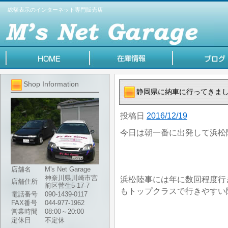
総額表示のインターネット専門販売店
Shop Information
静岡県に納車に行ってきま
投稿日
2016/12/19
今日は朝一番に出発して浜松
店舗名
M's Net Garage
神奈川県川崎市宮
浜松陸事には年に数回程度行
店舗住所
前区菅生5-17-7
もトップクラスで行きやすい
電話番号
090-1439-0117
FAX番号
044-977-1962
営業時間
08:00～20:00
定休日
不定休