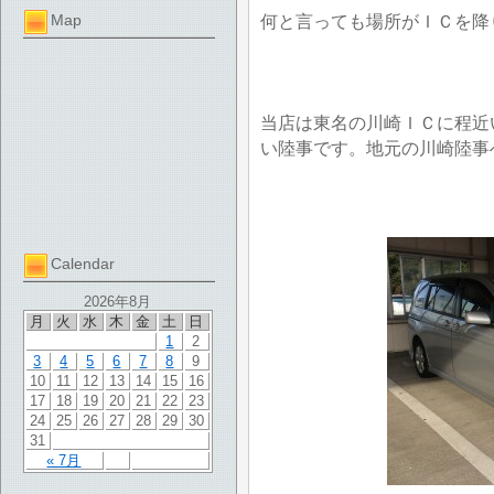
Map
何と言っても場所がＩＣを降
当店は東名の川崎ＩＣに程近
い陸事です。地元の川崎陸事
Calendar
2026年8月
月
火
水
木
金
土
日
1
2
3
4
5
6
7
8
9
10
11
12
13
14
15
16
17
18
19
20
21
22
23
24
25
26
27
28
29
30
31
« 7月