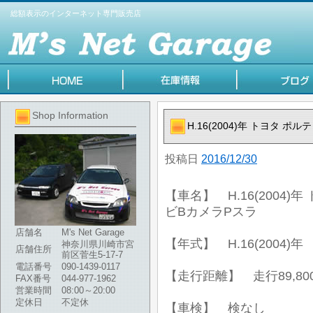
総額表示のインターネット専門販売店
Shop Information
H.16(2004)年 トヨタ ポル
投稿日
2016/12/30
【車名】 H.16(2004)年
ビBカメラPスラ
店舗名
M's Net Garage
【年式】 H.16(2004)年
神奈川県川崎市宮
店舗住所
前区菅生5-17-7
電話番号
090-1439-0117
【走行距離】 走行89,80
FAX番号
044-977-1962
営業時間
08:00～20:00
定休日
不定休
【車検】 検なし