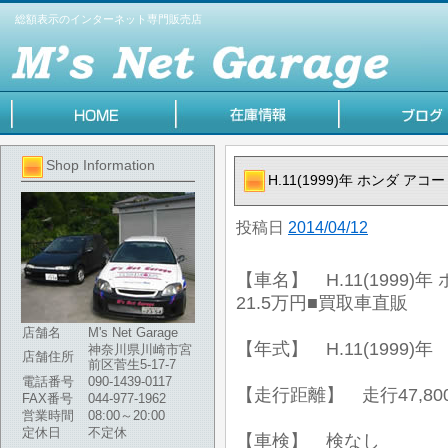
総額表示のインターネット専門販売店
Shop Information
H.11(1999)年 ホンダ ア
投稿日
2014/04/12
【車名】 H.11(1999)
21.5万円■買取車直販
店舗名
M's Net Garage
【年式】 H.11(1999)年
神奈川県川崎市宮
店舗住所
前区菅生5-17-7
電話番号
090-1439-0117
【走行距離】 走行47,80
FAX番号
044-977-1962
営業時間
08:00～20:00
定休日
不定休
【車検】 検なし