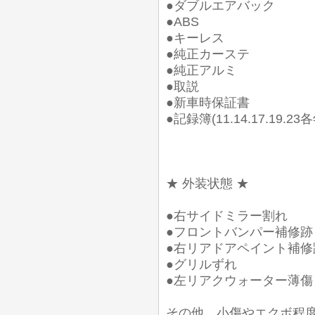
●ダブルエアバック
●ABS
●キーレス
●純正カーステ
●純正アルミ
●取説
●新車時保証書
●記録簿(11.14.17.19.23各
★ 外装状態 ★
●右サイドミラー割れ
●フロントバンパー補修跡
●右リアドアペイント補修
●グリルずれ
●左リアクウォーター薄傷
その他、小傷やエクボ程