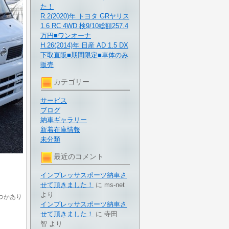
た！
R.2(2020)年 トヨタ GRヤリス
1.6 RC 4WD 検9/10総額257.4
万円■ワンオーナ
H.26(2014)年 日産 AD 1.5 DX
下取直販■期間限定■車体のみ
販売
カテゴリー
サービス
ブログ
納車ギャラリー
新着在庫情報
未分類
最近のコメント
インプレッサスポーツ納車さ
せて頂きました！
に
ms-net
より
つかあり
インプレッサスポーツ納車さ
せて頂きました！
に
寺田
智
より