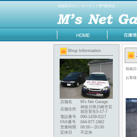
総額表示のインターネット専門販売店
Shop Information
投稿日
お客様
店舗名
M's Net Garage
神奈川県川崎市宮
店舗住所
前区菅生5-17-7
電話番号
090-1439-0117
FAX番号
044-977-1962
営業時間
08:00～20:00
定休日
不定休