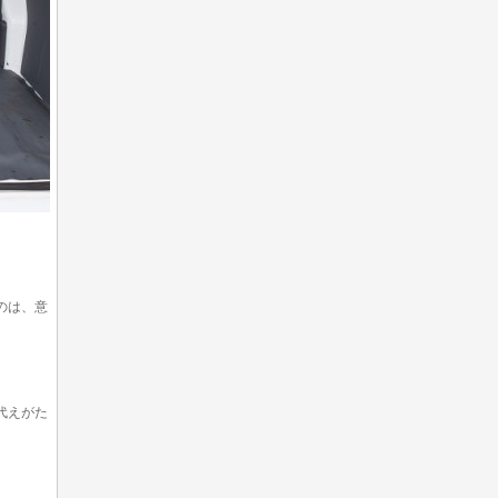
のは、意
代えがた