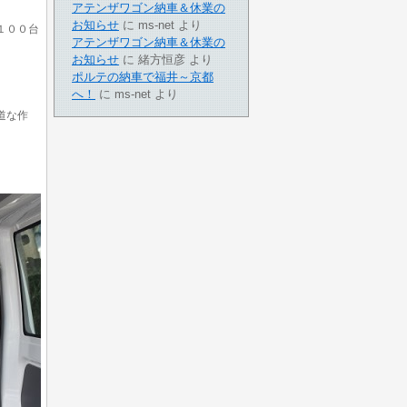
アテンザワゴン納車＆休業の
お知らせ
に
ms-net
より
１００台
アテンザワゴン納車＆休業の
お知らせ
に
緒方恒彦
より
ポルテの納車で福井～京都
へ！
に
ms-net
より
道な作