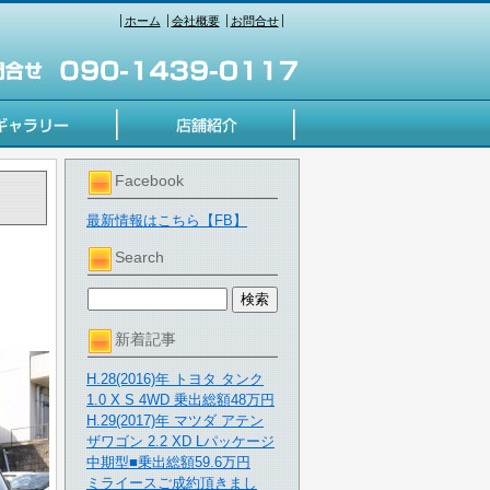
ホーム
会社概要
お問合せ
Facebook
最新情報はこちら【FB】
Search
新着記事
H.28(2016)年 トヨタ タンク
1.0 X S 4WD 乗出総額48万円
H.29(2017)年 マツダ アテン
ザワゴン 2.2 XD Lパッケージ
中期型■乗出総額59.6万円
ミライースご成約頂きまし