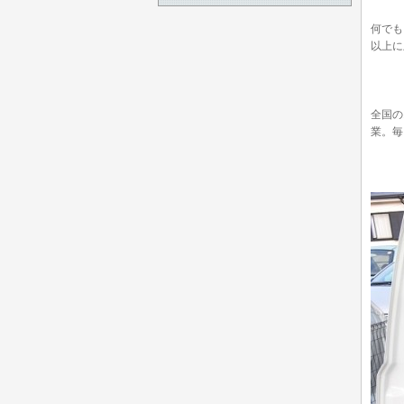
何でも
以上に
全国の
業。毎