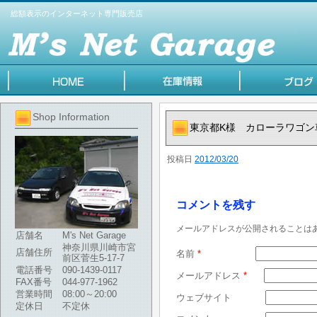
総額表示のインターネット専門販売店
Shop Information
東京都K様 カローラワゴ
投稿日
2012/03/20
コメントを残す
メールアドレスが公開されることは
店舗名
M's Net Garage
神奈川県川崎市宮
店舗住所
名前
*
前区菅生5-17-7
電話番号
090-1439-0117
メールアドレス
*
FAX番号
044-977-1962
営業時間
08:00～20:00
ウェブサイト
定休日
不定休