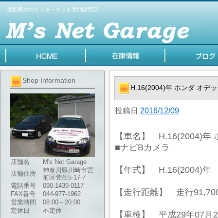
総額表示のインターネット専門販売店
Shop Information
H.16(2004)年 ホンダ オデ
投稿日
2016/12/09
【車名】 H.16(2004)年
■ナビBカメラ
店舗名
M's Net Garage
【年式】 H.16(2004)年
神奈川県川崎市宮
店舗住所
前区菅生5-17-7
電話番号
090-1439-0117
【走行距離】 走行91,70
FAX番号
044-977-1962
営業時間
08:00～20:00
定休日
不定休
【車検】 平成29年07月2