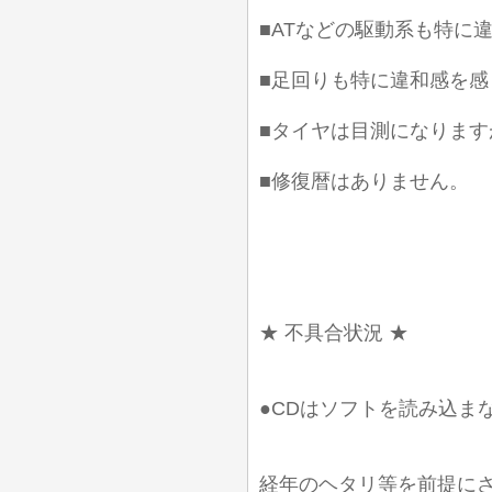
■ATなどの駆動系も特に
■足回りも特に違和感を
■タイヤは目測になります
■修復暦はありません。
★ 不具合状況 ★
●CDはソフトを読み込ま
経年のヘタリ等を前提に