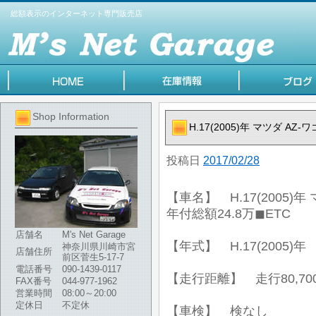
総額表示のインターネット専門販売店
Shop Information
H.17(2005)年 マツダ AZ
投稿日
2017/02/28
【車名】 H.17(2005)年
年付総額24.8万◼︎ETC
店舗名
M's Net Garage
【年式】 H.17(2005)年
神奈川県川崎市宮
店舗住所
前区菅生5-17-7
電話番号
090-1439-0117
【走行距離】 走行80,70
FAX番号
044-977-1962
営業時間
08:00～20:00
定休日
不定休
【車検】 検なし