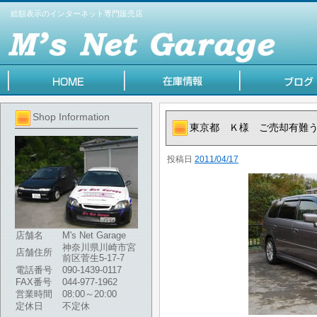
総額表示のインターネット専門販売店
Shop Information
東京都 Ｋ様 ご売却有難
投稿日
2011/04/17
店舗名
M's Net Garage
神奈川県川崎市宮
店舗住所
前区菅生5-17-7
電話番号
090-1439-0117
FAX番号
044-977-1962
営業時間
08:00～20:00
定休日
不定休