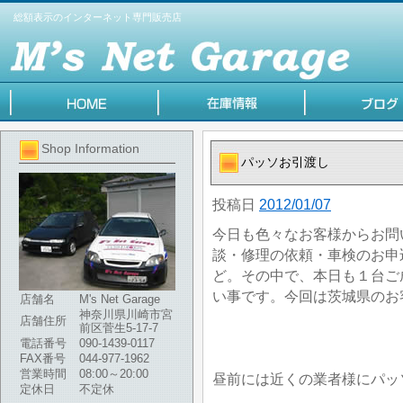
総額表示のインターネット専門販売店
Shop Information
パッソお引渡し
投稿日
2012/01/07
今日も色々なお客様からお問
談・修理の依頼・車検のお申
ど。その中で、本日も１台ご
い事です。今回は茨城県のお
店舗名
M's Net Garage
神奈川県川崎市宮
店舗住所
前区菅生5-17-7
電話番号
090-1439-0117
FAX番号
044-977-1962
営業時間
08:00～20:00
昼前には近くの業者様にパッ
定休日
不定休