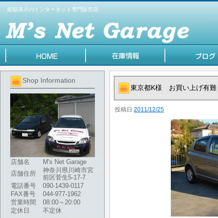
総額表示のインターネット専門販売店
Shop Information
東京都K様 お買い上げ有難
投稿日
2011/12/25
店舗名
M's Net Garage
神奈川県川崎市宮
店舗住所
前区菅生5-17-7
電話番号
090-1439-0117
FAX番号
044-977-1962
営業時間
08:00～20:00
定休日
不定休