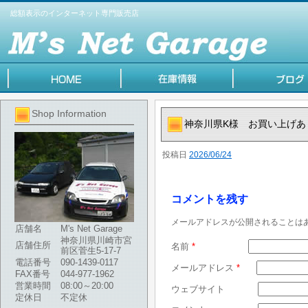
総額表示のインターネット専門販売店
Shop Information
神奈川県K様 お買い上げあ
投稿日
2026/06/24
コメントを残す
メールアドレスが公開されることは
店舗名
M's Net Garage
神奈川県川崎市宮
店舗住所
名前
*
前区菅生5-17-7
電話番号
090-1439-0117
メールアドレス
*
FAX番号
044-977-1962
営業時間
08:00～20:00
ウェブサイト
定休日
不定休