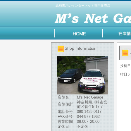
総額表示のインターネット専門販売店
Shop Information
投稿日
昨日ラ
店舗名
M's Net Garage
神奈川県川崎市宮
店舗住所
前区菅生5-17-7
電話番号
090-1439-0117
FAX番号
044-977-1962
営業時間
08:00～20:00
定休日
不定休