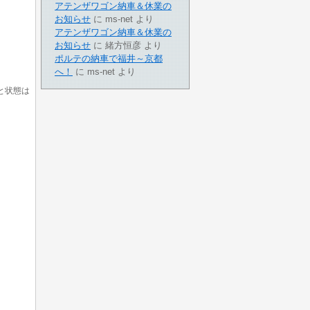
アテンザワゴン納車＆休業の
お知らせ
に
ms-net
より
アテンザワゴン納車＆休業の
お知らせ
に
緒方恒彦
より
ポルテの納車で福井～京都
へ！
に
ms-net
より
と状態は