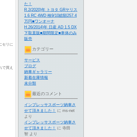
た！
R.2(2020)年 トヨタ GRヤリス
1.6 RC 4WD 検9/10総額257.4
万円■ワンオーナ
H.26(2014)年 日産 AD 1.5 DX
下取直販■期間限定■車体のみ
販売
にセリに
カテゴリー
サービス
ブログ
れで買え
納車ギャラリー
新着在庫情報
未分類
最近のコメント
インプレッサスポーツ納車さ
せて頂きました！
に
ms-net
より
インプレッサスポーツ納車さ
せて頂きました！
に
寺田
智
より