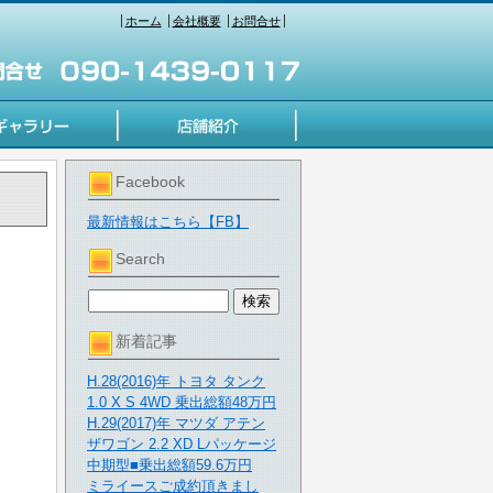
ホーム
会社概要
お問合せ
Facebook
最新情報はこちら【FB】
Search
新着記事
H.28(2016)年 トヨタ タンク
1.0 X S 4WD 乗出総額48万円
H.29(2017)年 マツダ アテン
ザワゴン 2.2 XD Lパッケージ
中期型■乗出総額59.6万円
ミライースご成約頂きまし