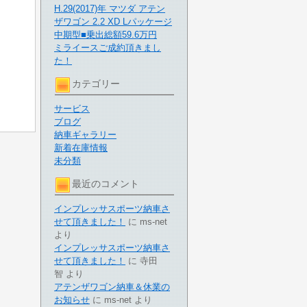
H.29(2017)年 マツダ アテン
ザワゴン 2.2 XD Lパッケージ
中期型■乗出総額59.6万円
ミライースご成約頂きまし
た！
カテゴリー
サービス
ブログ
納車ギャラリー
新着在庫情報
未分類
最近のコメント
インプレッサスポーツ納車さ
せて頂きました！
に
ms-net
より
インプレッサスポーツ納車さ
せて頂きました！
に
寺田
智
より
アテンザワゴン納車＆休業の
お知らせ
に
ms-net
より