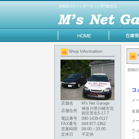
総額表示のインターネット専門販売店
Shop Information
投稿日
コ
メー
店舗名
M's Net Garage
神奈川県川崎市宮
店舗住所
名
前区菅生5-17-7
電話番号
090-1439-0117
メ
FAX番号
044-977-1962
営業時間
08:00～20:00
ウ
定休日
不定休