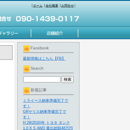
ホーム
会社概要
お問合せ
Facebook
最新情報はこちら【FB】
Search
新着記事
ミライース納車準備完了で
す！
GRヤリス納車準備完了で
す！
H.28(2016)年 トヨタ タンク
1.0 X S 4WD 乗出総額48万円