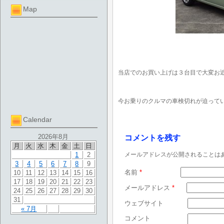
Map
当店でのお買い上げは３台目で大変お
今お乗りのクルマの車検切れが迫って
Calendar
2026年8月
コメントを残す
月
火
水
木
金
土
日
1
2
メールアドレスが公開されることは
3
4
5
6
7
8
9
名前
*
10
11
12
13
14
15
16
17
18
19
20
21
22
23
メールアドレス
*
24
25
26
27
28
29
30
31
ウェブサイト
« 7月
コメント