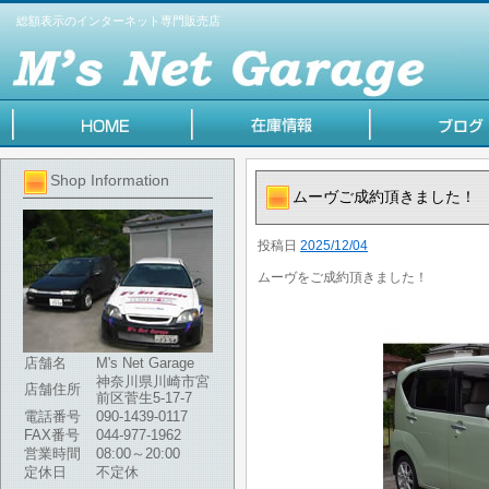
総額表示のインターネット専門販売店
Shop Information
ムーヴご成約頂きました！
投稿日
2025/12/04
ムーヴをご成約頂きました！
店舗名
M's Net Garage
神奈川県川崎市宮
店舗住所
前区菅生5-17-7
電話番号
090-1439-0117
FAX番号
044-977-1962
営業時間
08:00～20:00
定休日
不定休