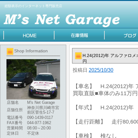
総額表示のインターネット専門販売店
Shop Information
H.24(2012)年 アルフ
円
投稿日
2025/10/30
【車名】 H.24(2012
買取直販■車体のみ11万円
店舗名
M's Net Garage
【年式】 H.24(2012)年
神奈川県川崎市宮
店舗住所
前区菅生5-17-7
電話番号
090-1439-0117
【走行距離】 走行80,60
FAX番号
044-977-1962
営業時間
08:00～20:00
定休日
不定休
【車検】 検なし