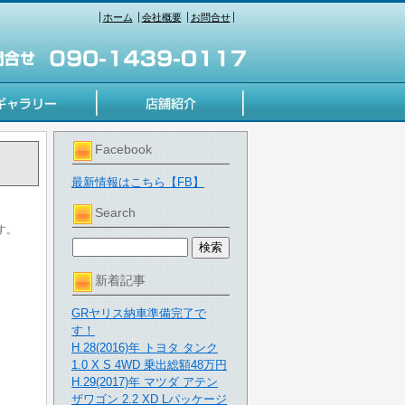
ホーム
会社概要
お問合せ
Facebook
最新情報はこちら【FB】
Search
す。
新着記事
GRヤリス納車準備完了で
す！
H.28(2016)年 トヨタ タンク
1.0 X S 4WD 乗出総額48万円
H.29(2017)年 マツダ アテン
ザワゴン 2.2 XD Lパッケージ