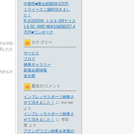
中期型■乗出総額59.6万円
ミライースご成約頂きまし
た！
R.2(2020)年 トヨタ GRヤリス
1.6 RC 4WD 検9/10総額257.4
万円■ワンオーナ
カテゴリー
クルマの
戻したと
サービス
ブログ
納車ギャラリー
新着在庫情報
のクルマ
未分類
最近のコメント
インプレッサスポーツ納車さ
せて頂きました！
に
ms-net
より
インプレッサスポーツ納車さ
せて頂きました！
に
寺田
智
より
アテンザワゴン納車＆休業の