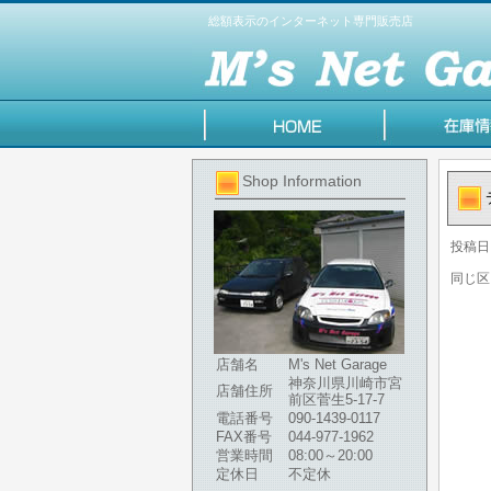
総額表示のインターネット専門販売店
Shop Information
投稿日
同じ区
店舗名
M's Net Garage
神奈川県川崎市宮
店舗住所
前区菅生5-17-7
電話番号
090-1439-0117
FAX番号
044-977-1962
営業時間
08:00～20:00
定休日
不定休