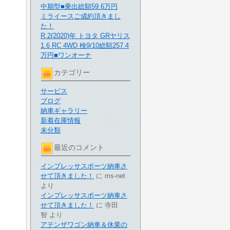
中期型■乗出総額59.6万円
ミライースご成約頂きまし
た！
R.2(2020)年 トヨタ GRヤリス
1.6 RC 4WD 検9/10総額257.4
万円■ワンオーナ
カテゴリー
サービス
ブログ
納車ギャラリー
新着在庫情報
未分類
最近のコメント
インプレッサスポーツ納車さ
せて頂きました！
に
ms-net
より
インプレッサスポーツ納車さ
せて頂きました！
に
寺田
智
より
アテンザワゴン納車＆休業の