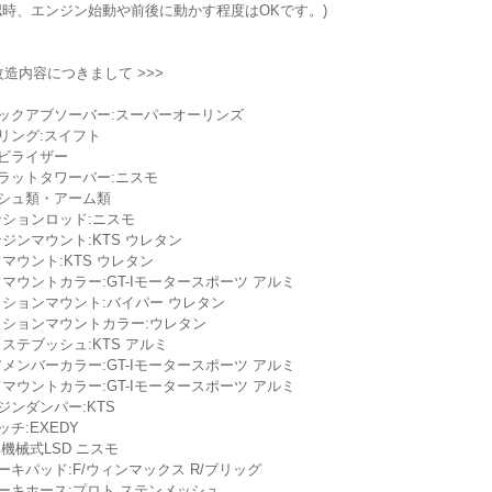
時、エンジン始動や前後に動かす程度はOKです。)
 改造内容につきまして >>>
ックアブソーバー:スーパーオーリンズ
リング:スイフト
ビライザー
ラットタワーバー:ニスモ
ッシュ類・アーム類
ションロッド:ニスモ
ジンマウント:KTS ウレタン
マウント:KTS ウレタン
マウントカラー:GT-Iモータースポーツ アルミ
ションマウント:バイパー ウレタン
ションマウントカラー:ウレタン
ステブッシュ:KTS アルミ
メンバーカラー:GT-Iモータースポーツ アルミ
マウントカラー:GT-Iモータースポーツ アルミ
ジンダンパー:KTS
ッチ:EXEDY
:機械式LSD ニスモ
ーキパッド:F/ウィンマックス R/ブリッグ
ーキホース:プロト ステンメッシュ