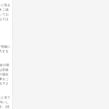
うに気を
きご成
いてお
などは
ど明確に
入する
神奈川県
は別途
の場合
事をご
出下さ
っと見て
伺いし
す。(現