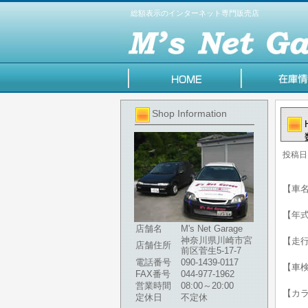
総額表示のインターネット専門販売店
Shop Information
投稿日
【車名
【年式】
店舗名
M's Net Garage
神奈川県川崎市宮
【走行
店舗住所
前区菅生5-17-7
電話番号
090-1439-0117
【車検
FAX番号
044-977-1962
営業時間
08:00～20:00
【カ
定休日
不定休