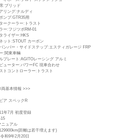
席:ブリッド
アリング:ナルディ
ポンプ:GTR35用
タークーラー:トラスト
ラー:フジツボRM-01
タライザー:HKS
ネット:STOUT カーボン
バンパー・サイドステップ:エスティガレージ FRP
ー:関東車輛
ルプレート:AGITOレーシング アルミ
ピューター:パワーFC 現車合わせ
ストコントローラー:トラスト
 車両基本情報 >>>
ビア スペックR
11年7月 初度登録
S15
マニュアル
129900km(距離は若干増えます)
:令和9年2月20日