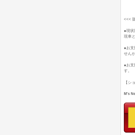
<<<
●現
現車
●お
せん
●お
す。
【シ
M's 