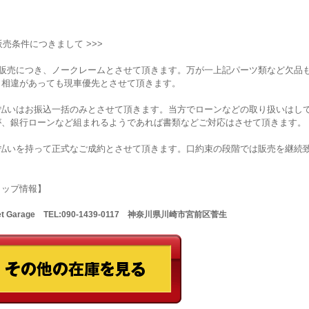
 販売条件につきまして >>>
状販売につき、ノークレームとさせて頂きます。万が一上記パーツ類など欠品
と相違があっても現車優先とさせて頂きます。
支払いはお振込一括のみとさせて頂きます。当方でローンなどの取り扱いはし
が、銀行ローンなど組まれるようであれば書類などご対応はさせて頂きます。
支払いを持って正式なご成約とさせて頂きます。口約束の段階では販売を継続
ョップ情報】
Net Garage TEL:090-1439-0117 神奈川県川崎市宮前区菅生