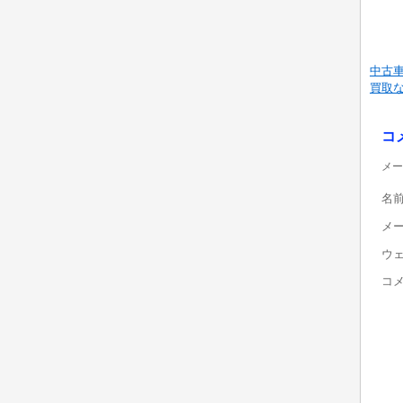
中古
買取
コ
メー
名
メ
ウ
コ