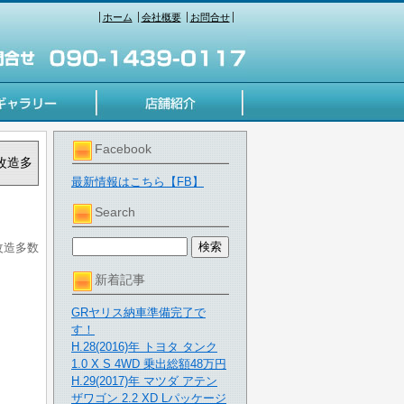
ホーム
会社概要
お問合せ
Facebook
■改造多
最新情報はこちら【FB】
Search
■改造多数
新着記事
GRヤリス納車準備完了で
す！
H.28(2016)年 トヨタ タンク
1.0 X S 4WD 乗出総額48万円
H.29(2017)年 マツダ アテン
ザワゴン 2.2 XD Lパッケージ