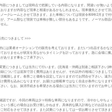
記内容につきましては現時点で把握している内容になります。間違いが無いよ
ておりますが内容など現車と相違があるかもしれません。現車優先とさせて頂
はノークレームとさせて頂きます。また車検については現状令和9年2月まで付
すが、アーム類など現状では車検が難しい部分もあるようです。ノーマル部品
ません。
 販売につきまして >>>
本的には業者オークションでの販売を考えております。まだいつ出品するかな
めておりませんが状況を見ながらタイミングを計っております。急に会場に搬
性があります事をご了承下さい。
変更につきましては当方にて行います。(北海道・沖縄は別途ご相談下さい)
登録については追加で頂く費用はありませんが、それ以外の地域につきまして
を頂戴致します。各県ごと価格を設定しておりますのでお問合せ下さい。遠方
届け費用も込みになりますが、お届けは積載車ではなく自走が条件になります
下さい。なお、抹消手続きを希望される場合には当方にて行いますのでお申し
車確認ですが、今回の車両は少々特殊な車両になりますので、冷やかしやちょ
いという感じの場合はお受け致しかねます。具体的な購入計画などのお話をお
でご対応をさせて頂きます。また試乗につきましては一切お断りさせて頂きま