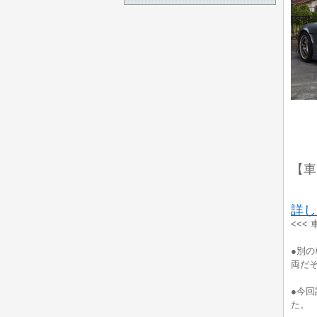
【車
詳し
<<<
●別
両だ
●今
た。