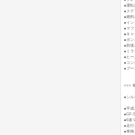
●運転
●ステ
●燃料
●イン
●マフ
●キャ
●ボン
●前後
●ミラ
●ヒー
●コン
●ブー
<<<
●シル
●平成
●GF-
●6速
●走行
●車検