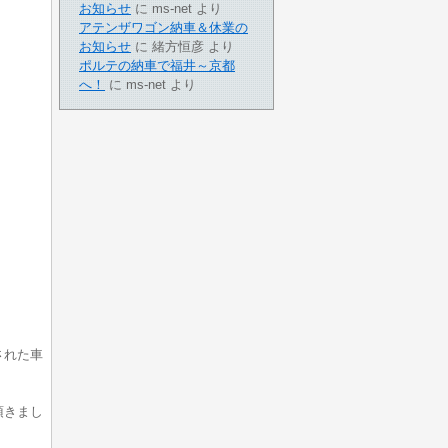
お知らせ
に
ms-net
より
アテンザワゴン納車＆休業の
お知らせ
に
緒方恒彦
より
ポルテの納車で福井～京都
へ！
に
ms-net
より
された車
頂きまし