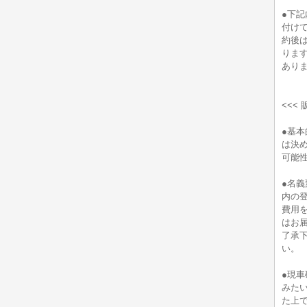
●下
付け
約後
りま
あり
<<<
●基
は決
可能
●名義
内の
費用
はお
了承
い。
●現
みた
た上