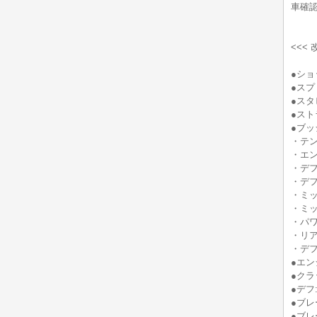
車確認
<<<
●ショ
●スプ
●スタ
●スト
●ブ
・テン
・エン
・デフ
・デフ
・ミッ
・ミッ
・パワ
・リア
・デフ
●エン
●クラ
●デフ
●ブレ
●ブレ