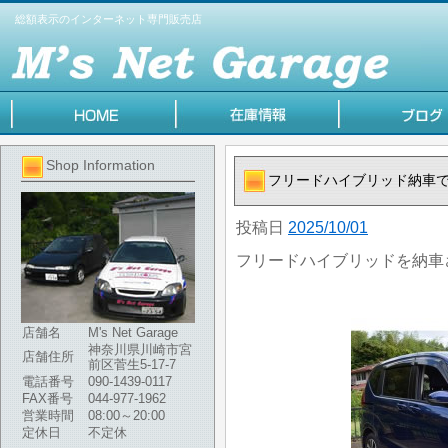
総額表示のインターネット専門販売店
Shop Information
フリードハイブリッド納車
投稿日
2025/10/01
フリードハイブリッドを納車
店舗名
M's Net Garage
神奈川県川崎市宮
店舗住所
前区菅生5-17-7
電話番号
090-1439-0117
FAX番号
044-977-1962
営業時間
08:00～20:00
定休日
不定休