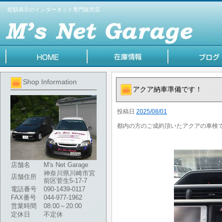
総額表示のインターネット専門販売店
Shop Information
アクア納車準備です！
投稿日
2025/08/01
都内の方のご成約頂いたアクアの車検
店舗名
M's Net Garage
神奈川県川崎市宮
店舗住所
前区菅生5-17-7
電話番号
090-1439-0117
FAX番号
044-977-1962
営業時間
08:00～20:00
定休日
不定休