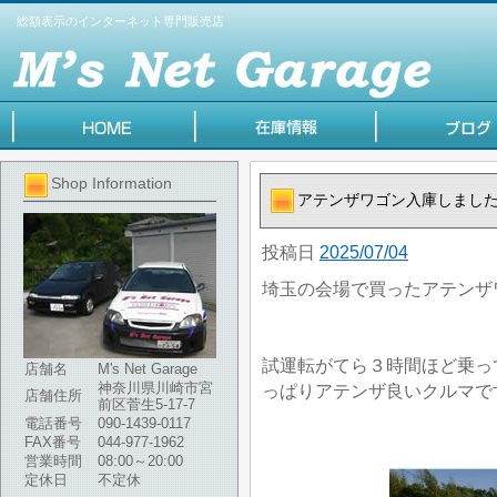
総額表示のインターネット専門販売店
Shop Information
アテンザワゴン入庫しまし
投稿日
2025/07/04
埼玉の会場で買ったアテンザ
試運転がてら３時間ほど乗っ
店舗名
M's Net Garage
神奈川県川崎市宮
っぱりアテンザ良いクルマで
店舗住所
前区菅生5-17-7
電話番号
090-1439-0117
FAX番号
044-977-1962
営業時間
08:00～20:00
定休日
不定休