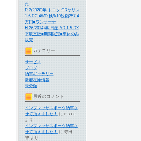
た！
R.2(2020)年 トヨタ GRヤリス
1.6 RC 4WD 検9/10総額257.4
万円■ワンオーナ
H.26(2014)年 日産 AD 1.5 DX
下取直販■期間限定■車体のみ
販売
カテゴリー
サービス
ブログ
納車ギャラリー
新着在庫情報
未分類
最近のコメント
インプレッサスポーツ納車さ
せて頂きました！
に
ms-net
より
インプレッサスポーツ納車さ
せて頂きました！
に
寺田
智
より