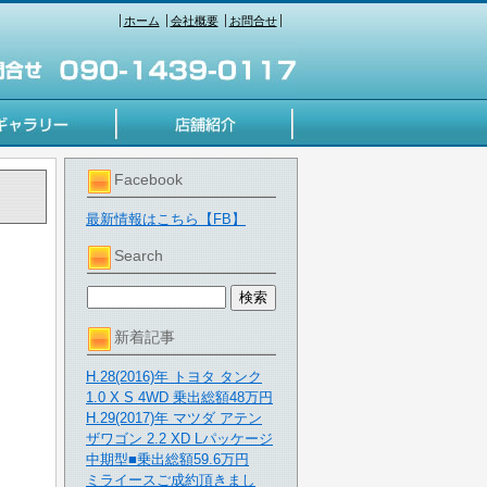
ホーム
会社概要
お問合せ
Facebook
最新情報はこちら【FB】
Search
新着記事
H.28(2016)年 トヨタ タンク
1.0 X S 4WD 乗出総額48万円
H.29(2017)年 マツダ アテン
ザワゴン 2.2 XD Lパッケージ
中期型■乗出総額59.6万円
ミライースご成約頂きまし