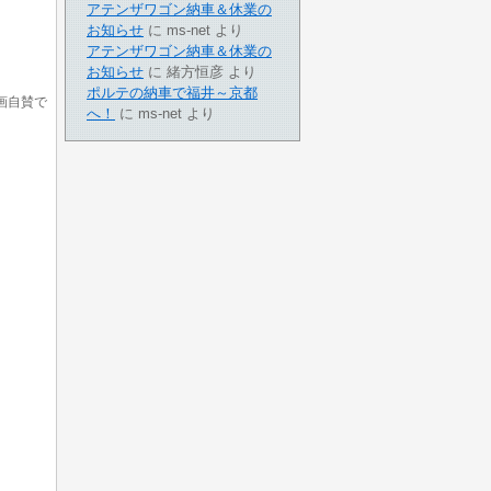
アテンザワゴン納車＆休業の
お知らせ
に
ms-net
より
アテンザワゴン納車＆休業の
お知らせ
に
緒方恒彦
より
ポルテの納車で福井～京都
画自賛で
へ！
に
ms-net
より