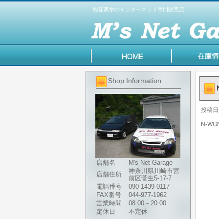
総額表示のインターネット専門販売店
Shop Information
投稿日
N-W
店舗名
M's Net Garage
神奈川県川崎市宮
店舗住所
前区菅生5-17-7
電話番号
090-1439-0117
FAX番号
044-977-1962
営業時間
08:00～20:00
定休日
不定休