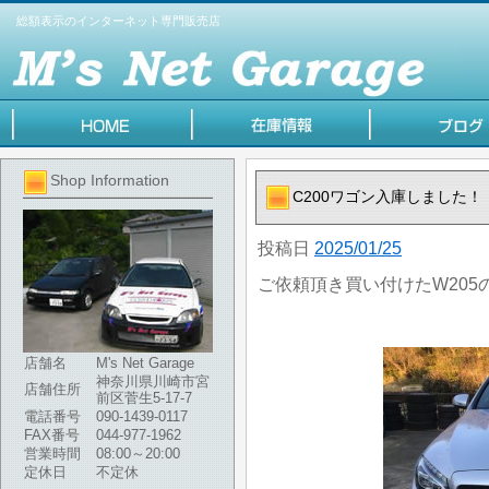
総額表示のインターネット専門販売店
Shop Information
C200ワゴン入庫しました！
投稿日
2025/01/25
ご依頼頂き買い付けたW205
店舗名
M's Net Garage
神奈川県川崎市宮
店舗住所
前区菅生5-17-7
電話番号
090-1439-0117
FAX番号
044-977-1962
営業時間
08:00～20:00
定休日
不定休