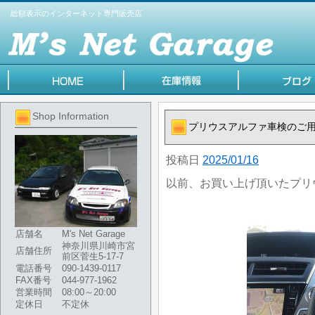
総額表示のインターネット専門販売店
Shop Information
プリウスアルファ車検のご
投稿日
2025/01/16
以前、お買い上げ頂いたプリ
店舗名
M's Net Garage
神奈川県川崎市宮
店舗住所
前区菅生5-17-7
電話番号
090-1439-0117
FAX番号
044-977-1962
営業時間
08:00～20:00
定休日
不定休