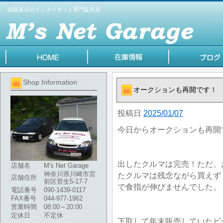
総額表示のインターネット専門販売店
Shop Information
オークションも再開です！
投稿日
2025/01/07
今日からオークションも再開
出したクルマは完売！ただ、
店舗名
M's Net Garage
神奈川県川崎市宮
たクルマは残念ながら買えず
店舗住所
前区菅生5-17-7
で食指が伸びませんでした。
電話番号
090-1439-0117
FAX番号
044-977-1962
営業時間
08:00～20:00
定休日
不定休
下取して年末販売していたビ