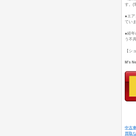
す。(
●エ
ていま
●経
う不
【シ
M's 
中古
買取