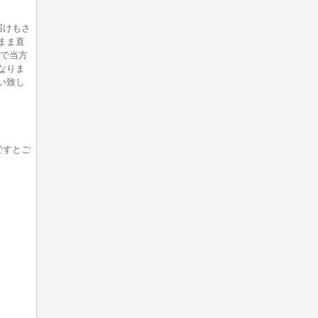
届けもさ
まま直
合で当方
なりま
い致し
ですとご