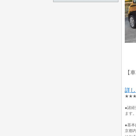
【車
詳し
★★★
●諸
ます
●基
京都