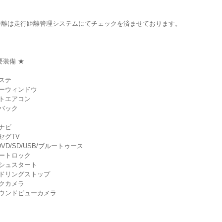
距離は走行距離管理システムにてチェックを済ませております。
要装備 ★
ステ
ーウィンドウ
トエアコン
バック
ナビ
セグTV
DVD/SD/USB/ブルートゥース
ートロック
シュスタート
イドリングストップ
クカメラ
ラウンドビューカメラ