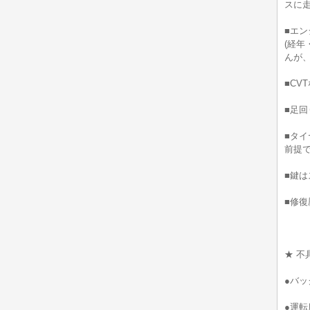
スに
■エ
(経
んが
■CV
■足
■タ
前提で
■鍵は
■修
★ 不
●バ
●運