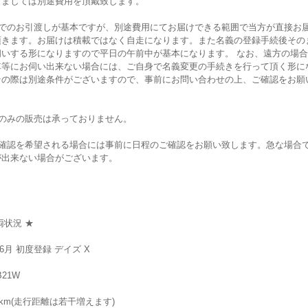
きましては別途費用を頂戴致します。
頭でのお引渡しが基本ですが、別途費用にてお届けできる範囲で当方が直接お
頂きます。お届けは積載ではなく自走になります。また名義の登録手続後その
伺いする形になりますので平日の午前中が基本になります。 なお、遠方の場
車等にお伺い出来ない場合には、ご自身で名義変更の手続きを行って頂く形に
その際は別途条件がございますので、事前にお問い合わせの上、ご確認をお願
。
体のみの販売は承っておりません。
車確認を希望される場合には事前に日程のご確認をお願い致します。急な場合
が出来ない場合がございます。
両状況 ★
年6月 初度登録 デイズ X
B21W
00km(走行距離は若干増えます)