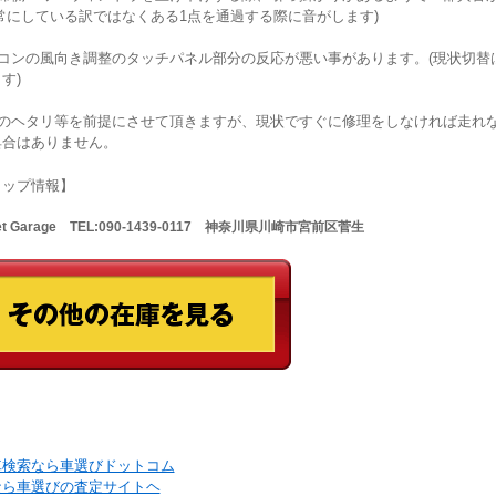
常にしている訳ではなくある1点を通過する際に音がします)
アコンの風向き調整のタッチパネル部分の反応が悪い事があります。(現状切替
す)
年のヘタリ等を前提にさせて頂きますが、現状ですぐに修理をしなければ走れ
具合はありません。
ョップ情報】
Net Garage TEL:090-1439-0117 神奈川県川崎市宮前区菅生
車検索なら車選びドットコム
なら車選びの査定サイトヘ