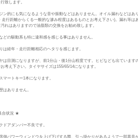
走行致します。
ンジン的にも気になるような音や振動などはありません。オイル漏れなどはあ
年・走行距離からくる一般的な滲み程度はあるものとお考え下さい)。漏れ等は
、汚れはありますので油脂類の交換をお勧め致します。
Tなどの駆動系も特に違和感を感じる事はありません。
回りは経年・走行距離相応のヘタリを感じます。
イヤは目測になりますが、前1分山・後1分山程度です。ヒビなども出ています
お考え下さい。タイヤサイズは155/65/14になります。
スマートキー1本になります。
復歴はありません。
具合状況 ★
ックドアダンパー不良です。
転席側パワーウィンドウを上げ下げする際、引っ掛かりがあるようで一部異音