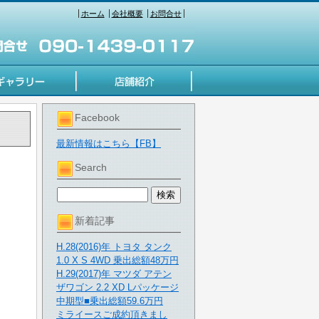
ホーム
会社概要
お問合せ
Facebook
最新情報はこちら【FB】
Search
新着記事
H.28(2016)年 トヨタ タンク
1.0 X S 4WD 乗出総額48万円
H.29(2017)年 マツダ アテン
ザワゴン 2.2 XD Lパッケージ
中期型■乗出総額59.6万円
ミライースご成約頂きまし