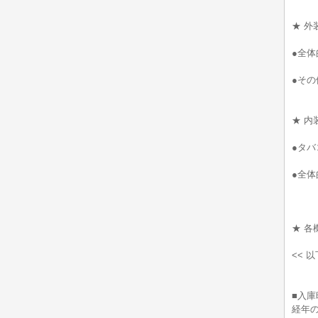
★ 外
●全体
●そ
★ 内
●タバ
●全
★ 各
<< 
■入庫
経年