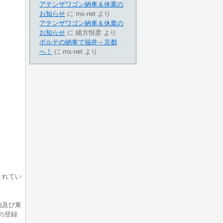
アテンザワゴン納車＆休業の
お知らせ
に
ms-net
より
アテンザワゴン納車＆休業の
お知らせ
に
緒方恒彦
より
ポルテの納車で福井～京都
へ！
に
ms-net
より
まれてい
内及び東
の登録