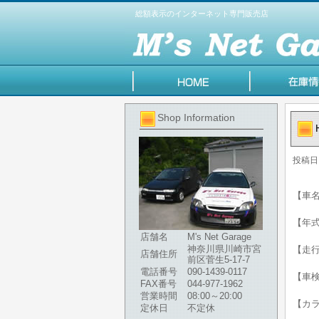
総額表示のインターネット専門販売店
Shop Information
投稿日
【車名
【年式】
店舗名
M's Net Garage
神奈川県川崎市宮
【走行
店舗住所
前区菅生5-17-7
電話番号
090-1439-0117
【車
FAX番号
044-977-1962
営業時間
08:00～20:00
【カ
定休日
不定休