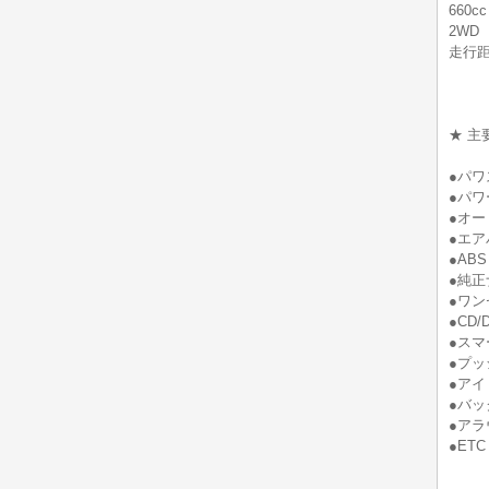
660cc
2WD
走行
★ 主
●パワ
●パワ
●オー
●エア
●ABS
●純正
●ワン
●CD/
●スマ
●プッ
●ア
●バッ
●ア
●ETC