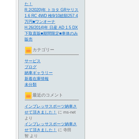
た！
R.2(2020)年 トヨタ GRヤリス
1.6 RC 4WD 検9/10総額257.4
万円■ワンオーナ
H.26(2014)年 日産 AD 1.5 DX
下取直販■期間限定■車体のみ
販売
カテゴリー
サービス
ブログ
納車ギャラリー
新着在庫情報
未分類
最近のコメント
インプレッサスポーツ納車さ
せて頂きました！
に
ms-net
より
インプレッサスポーツ納車さ
せて頂きました！
に
寺田
智
より