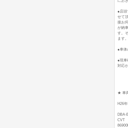
にお
●店
せて
接お
が納
す。
ます
●車
●現
対応
★ 車
H26
DBA-
CVT
869