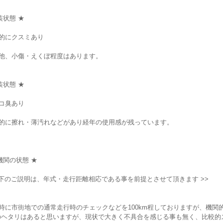
装状態 ★
的にクスミあり
の他、小傷・えくぼ程度はあります。
装状態 ★
コ臭あり
体的に擦れ・薄汚れなどがあり経年の使用感が残っています。
機関の状態 ★
以下のご説明は、年式・走行距離相応である事を前提とさせて頂きます >>
時に市街地での通常走行時のチェックなどを100km程しておりますが、機関
のヘタリはあると思いますが、現状で大きく不具合を感じる事も無く、比較的