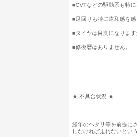
■CVTなどの駆動系も特
■足回りも特に違和感を
■タイヤは目測になります
■修復暦はありません。
★ 不具合状況 ★
経年のヘタリ等を前提に
しなければ走れないとい