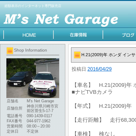
総額表示のインターネット専門販売店
Shop Information
H.21(2009)年 ホンダ イ
投稿日
2016/04/29
【車名】 H.21(2009)年
■ナビTVBカメラ
店舗名
M's Net Garage
【年式】 H.21(2009)年
神奈川県川崎市宮
店舗住所
前区菅生5-17-7
電話番号
090-1439-0117
【走行距離】 走行68,30
FAX番号
044-977-1962
営業時間
08:00～20:00
定休日
不定休
【車検】 検なし