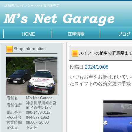
総額表示のインターネット専門販売店
Shop Information
スイフトの納車で群馬県ま
投稿日
2024/10/08
いつもお声をお掛け頂いてい
たスイフトの名義変更の手続
店舗名
M's Net Garage
神奈川県川崎市宮
店舗住所
前区菅生5-17-7
電話番号
090-1439-0117
FAX番号
044-977-1962
営業時間
08:00～20:00
定休日
不定休