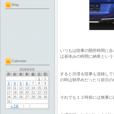
Map
いつもは陸事の開所時間に合
は昼休みの時間に納車という
Calendar
2026年8月
すると渋滞＆陸事も混雑して
月
火
水
木
金
土
日
1
2
の時は朝早めだったり前日の
3
4
5
6
7
8
9
10
11
12
13
14
15
16
17
18
19
20
21
22
23
それでも１２時前には無事に
24
25
26
27
28
29
30
31
« 7月