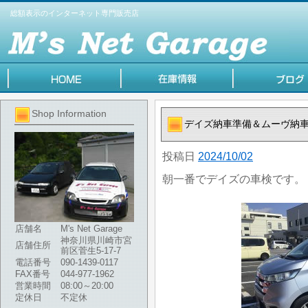
総額表示のインターネット専門販売店
Shop Information
デイズ納車準備＆ムーヴ納
投稿日
2024/10/02
朝一番でデイズの車検です。
店舗名
M's Net Garage
神奈川県川崎市宮
店舗住所
前区菅生5-17-7
電話番号
090-1439-0117
FAX番号
044-977-1962
営業時間
08:00～20:00
定休日
不定休