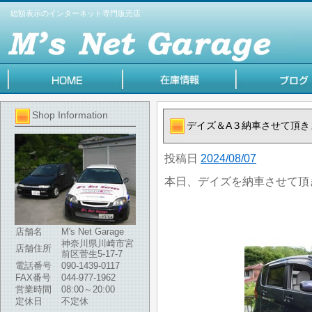
総額表示のインターネット専門販売店
Shop Information
デイズ＆A３納車させて頂き
投稿日
2024/08/07
本日、デイズを納車させて頂
店舗名
M's Net Garage
神奈川県川崎市宮
店舗住所
前区菅生5-17-7
電話番号
090-1439-0117
FAX番号
044-977-1962
営業時間
08:00～20:00
定休日
不定休