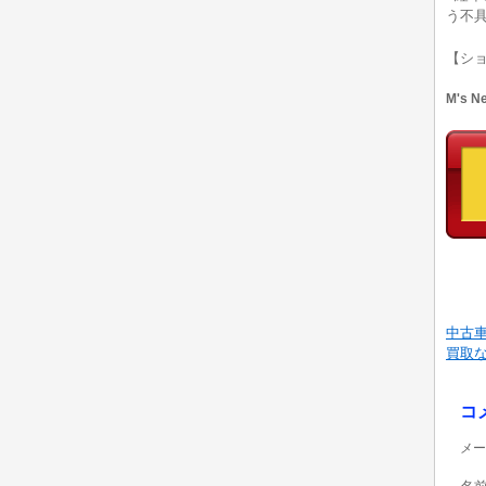
う不
【シ
M's 
中古
買取
コ
メー