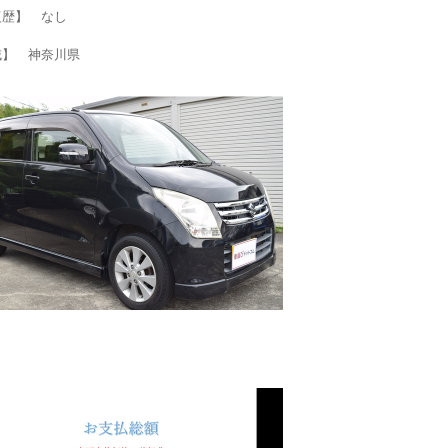
復歴】 なし
域】 神奈川県