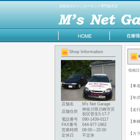
総額表示のインターネット専門販売店
Shop Information
投稿日
【車名】
【年式】
店舗名
M's Net Garage
神奈川県川崎市宮
【走行
店舗住所
前区菅生5-17-7
電話番号
090-1439-0117
【車検
FAX番号
044-977-1962
営業時間
08:00～20:00
【カ
定休日
不定休