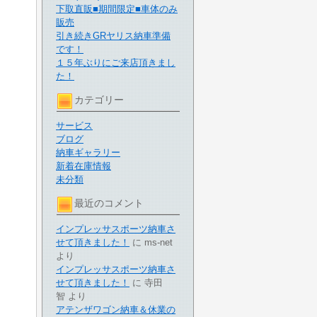
下取直販■期間限定■車体のみ
販売
引き続きGRヤリス納車準備
です！
１５年ぶりにご来店頂きまし
た！
カテゴリー
サービス
ブログ
納車ギャラリー
新着在庫情報
未分類
最近のコメント
インプレッサスポーツ納車さ
せて頂きました！
に
ms-net
より
インプレッサスポーツ納車さ
せて頂きました！
に
寺田
智
より
アテンザワゴン納車＆休業の