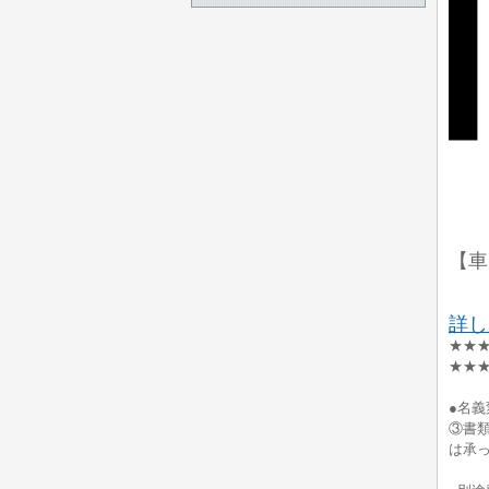
【車
詳し
★★★
★★
●名
③書
は承