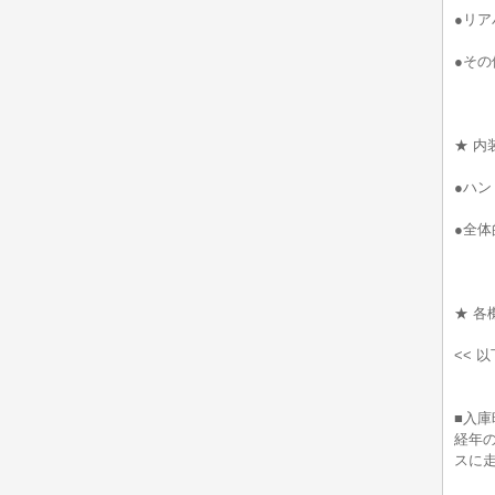
●リア
●そ
★ 内
●ハン
●全
★ 各
<< 
■入庫
経年
スに