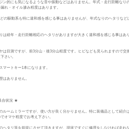
ンジン的にも気になるような音や振動などはありません。年式・走行距離なり
ル漏れ・オイル滲み程度はあります。
Tなどの駆動系も特に違和感を感じる事はありませんが、年式なりのヘタリなど
。
回りは経年・走行距離相応のヘタリがありますが大きく違和感を感じる事はあ
イヤは目測ですが、前3分山・後3分山程度です。ヒビなども見られますので交
え下さい。
スマートキー1本になります。
復歴はありません。
具合状況 ★
像のルームミラーですが、使い方が良く分かりません。特に装備品として紹介
のでオマケ程度でお考え下さい。
年のヘタリ等を前提にさせて頂きますが、現状ですぐに修理をしなければ走れ