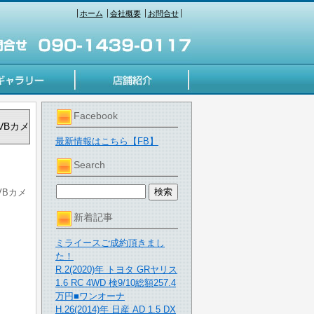
ホーム
会社概要
お問合せ
Facebook
TVBカメ
最新情報はこちら【FB】
Search
TVBカメ
新着記事
ミライースご成約頂きまし
た！
R.2(2020)年 トヨタ GRヤリス
1.6 RC 4WD 検9/10総額257.4
万円■ワンオーナ
H.26(2014)年 日産 AD 1.5 DX