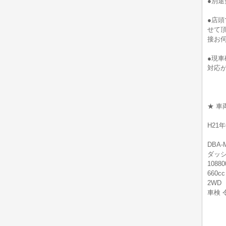
●別
●店
せて
接お
●現
対応
★ 車
H21
DBA-
ダッシ
108
660cc
2WD
車検 