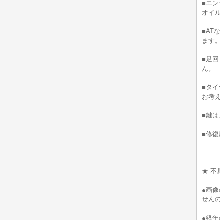
■エ
オイ
■A
ます
■足
ん。
■タ
お考
■鍵は
■修
★ 不
●画
せん
●経