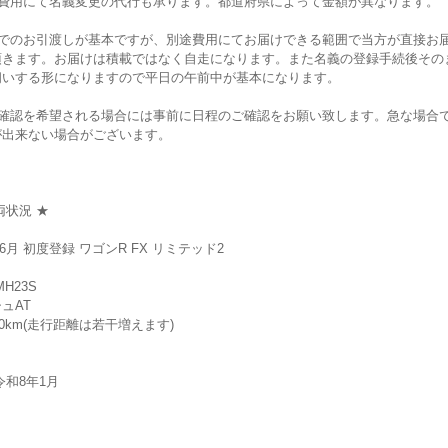
途費用にて名義変更の代行も承ります。都道府県によって金額が異なります。
頭でのお引渡しが基本ですが、別途費用にてお届けできる範囲で当方が直接お
頂きます。お届けは積載ではなく自走になります。また名義の登録手続後その
伺いする形になりますので平日の午前中が基本になります。
車確認を希望される場合には事前に日程のご確認をお願い致します。急な場合
が出来ない場合がございます。
両状況 ★
年6月 初度登録 ワゴンR FX リミテッド2
MH23S
ュAT
800km(走行距離は若干増えます)
令和8年1月