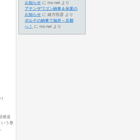
お知らせ
に
ms-net
より
アテンザワゴン納車＆休業の
お知らせ
に
緒方恒彦
より
ポルテの納車で福井～京都
へ！
に
ms-net
より
!
類発送
という形
。