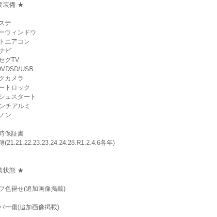
要装備 ★
ステ
ーウィンドウ
トエアコン
Dナビ
セグTV
DVDSD/USB
クカメラ
ートロック
シュスタート
インチアルミ
ノン
時保証書
21.21.22.23.23.24.24.28.R1.2.4.6各年)
装状態 ★
フ色褪せ(追加画像掲載)
パー傷(追加画像掲載)