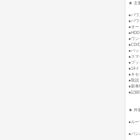
★ 主
●パワ
●パワ
●オー
●HD
●ワン
●CD/
●バッ
●スマ
●プッ
●14
●キセ
●取説
●新車
●記録簿(
★ 外
●ルー
●バン