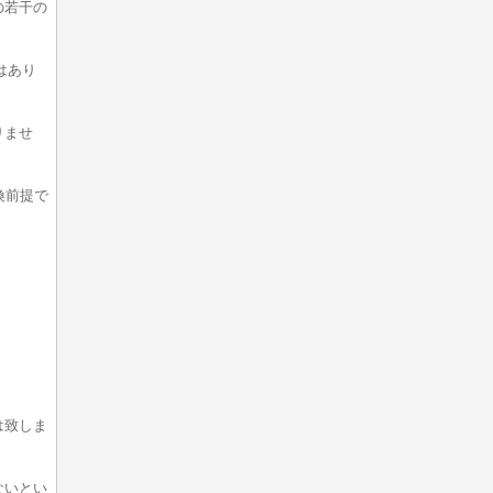
の若干の
はあり
りませ
換前提で
は致しま
ないとい