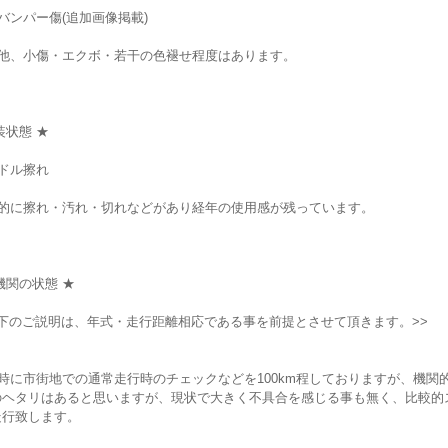
バンパー傷(追加画像掲載)
の他、小傷・エクボ・若干の色褪せ程度はあります。
装状態 ★
ドル擦れ
体的に擦れ・汚れ・切れなどがあり経年の使用感が残っています。
機関の状態 ★
以下のご説明は、年式・走行距離相応である事を前提とさせて頂きます。>>
時に市街地での通常走行時のチェックなどを100km程しておりますが、機関
のヘタリはあると思いますが、現状で大きく不具合を感じる事も無く、比較的
走行致します。