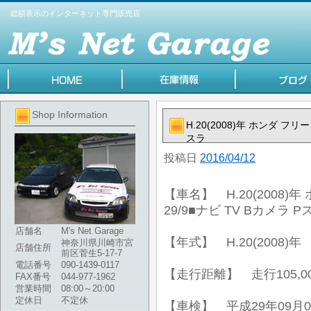
総額表示のインターネット専門販売店
Shop Information
H.20(2008)年 ホンダ フリ
スラ
投稿日
2016/04/12
【車名】 H.20(2008)年
29/9■ナビ TV Bカメラ P
店舗名
M's Net Garage
【年式】 H.20(2008)年
神奈川県川崎市宮
店舗住所
前区菅生5-17-7
電話番号
090-1439-0117
【走行距離】 走行105,00
FAX番号
044-977-1962
営業時間
08:00～20:00
定休日
不定休
【車検】 平成29年09月0