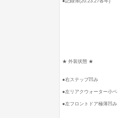
●記録簿(20.23.27各年)
★ 外装状態 ★
●右ステップ凹み
●左リアクウォーター小ペ
●左フロントドア極薄凹み