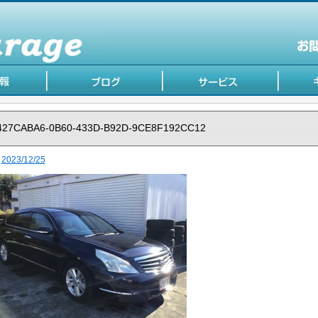
427CABA6-0B60-433D-B92D-9CE8F192CC12
2023/12/25