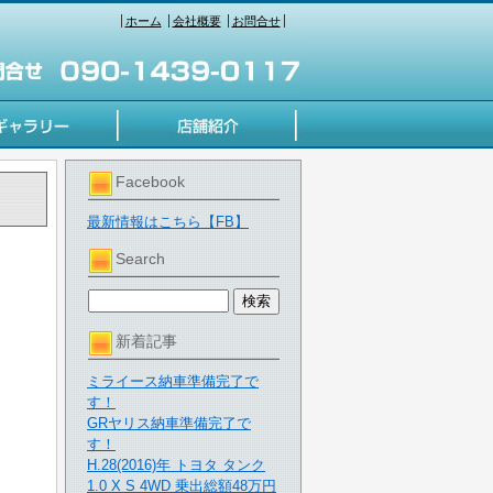
ホーム
会社概要
お問合せ
Facebook
最新情報はこちら【FB】
Search
新着記事
ミライース納車準備完了で
す！
GRヤリス納車準備完了で
す！
H.28(2016)年 トヨタ タンク
1.0 X S 4WD 乗出総額48万円