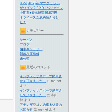
H.29(2017)年 マツダ アテン
ザワゴン 2.2 XD Lパッケージ
中期型■乗出総額59.6万円
ミライースご成約頂きまし
た！
カテゴリー
サービス
ブログ
納車ギャラリー
新着在庫情報
未分類
最近のコメント
インプレッサスポーツ納車さ
せて頂きました！
に
ms-net
より
インプレッサスポーツ納車さ
せて頂きました！
に
寺田
智
より
アテンザワゴン納車＆休業の
お知らせ
に
ms-net
より