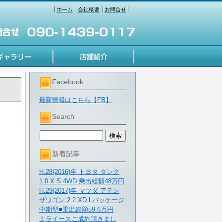
ホーム
会社概要
お問合せ
Facebook
最新情報はこちら【FB】
Search
新着記事
H.28(2016)年 トヨタ タンク
1.0 X S 4WD 乗出総額48万円
H.29(2017)年 マツダ アテン
ザワゴン 2.2 XD Lパッケージ
中期型■乗出総額59.6万円
ミライースご成約頂きまし