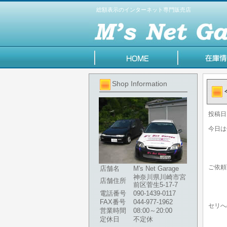
総額表示のインターネット専門販売店
Shop Information
投稿日
今日は
ご依頼
店舗名
M's Net Garage
神奈川県川崎市宮
店舗住所
前区菅生5-17-7
電話番号
090-1439-0117
FAX番号
044-977-1962
セリへ
営業時間
08:00～20:00
定休日
不定休