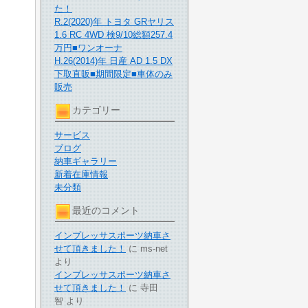
た！
R.2(2020)年 トヨタ GRヤリス
1.6 RC 4WD 検9/10総額257.4
万円■ワンオーナ
H.26(2014)年 日産 AD 1.5 DX
下取直販■期間限定■車体のみ
販売
カテゴリー
サービス
ブログ
納車ギャラリー
新着在庫情報
未分類
最近のコメント
インプレッサスポーツ納車さ
せて頂きました！
に
ms-net
より
インプレッサスポーツ納車さ
せて頂きました！
に
寺田
智
より