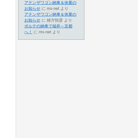
アテンザワゴン納車＆休業の
お知らせ
に
ms-net
より
アテンザワゴン納車＆休業の
お知らせ
に
緒方恒彦
より
ポルテの納車で福井～京都
へ！
に
ms-net
より