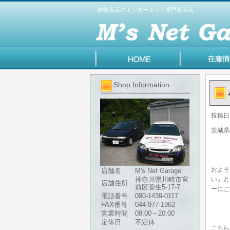
総額表示のインターネット専門販売店
Shop Information
投稿日
茨城県
およそ
店舗名
M's Net Garage
神奈川県川崎市宮
い』と
店舗住所
前区菅生5-17-7
ーにご
電話番号
090-1439-0117
FAX番号
044-977-1962
営業時間
08:00～20:00
定休日
不定休
こちら