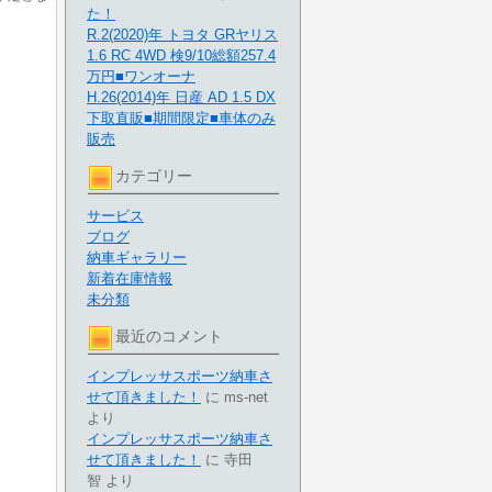
た！
R.2(2020)年 トヨタ GRヤリス
1.6 RC 4WD 検9/10総額257.4
万円■ワンオーナ
H.26(2014)年 日産 AD 1.5 DX
下取直販■期間限定■車体のみ
販売
カテゴリー
サービス
ブログ
納車ギャラリー
新着在庫情報
未分類
最近のコメント
インプレッサスポーツ納車さ
せて頂きました！
に
ms-net
より
インプレッサスポーツ納車さ
せて頂きました！
に
寺田
智
より