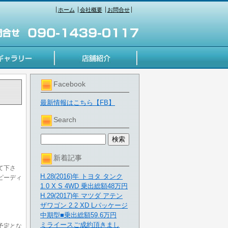
ホーム
会社概要
お問合せ
Facebook
最新情報はこちら【FB】
Search
新着記事
て下さ
H.28(2016)年 トヨタ タンク
ピーディ
1.0 X S 4WD 乗出総額48万円
H.29(2017)年 マツダ アテン
ザワゴン 2.2 XD Lパッケージ
中期型■乗出総額59.6万円
ミライースご成約頂きまし
予定とな