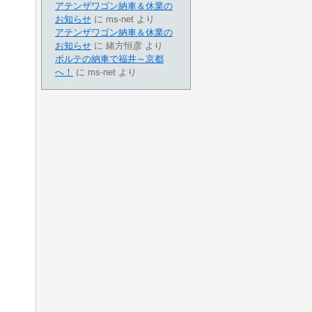
アテンザワゴン納車＆休業の
お知らせ
に
ms-net
より
アテンザワゴン納車＆休業の
お知らせ
に
緒方恒彦
より
ポルテの納車で福井～京都
へ！
に
ms-net
より