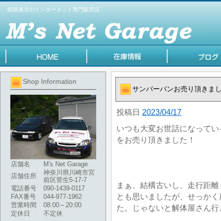
総額表示のインターネット専門販売店
Shop Information
サンバーバンお売り頂きま
投稿日
2023/04/17
いつも大変お世話になってい
をお売り頂きました！
店舗名
M's Net Garage
神奈川県川崎市宮
店舗住所
前区菅生5-17-7
まぁ、結構古いし、走行距離
電話番号
090-1439-0117
とも思いましたが、せっかく
FAX番号
044-977-1962
営業時間
08:00～20:00
た。じゃないと解体屋さん行
定休日
不定休