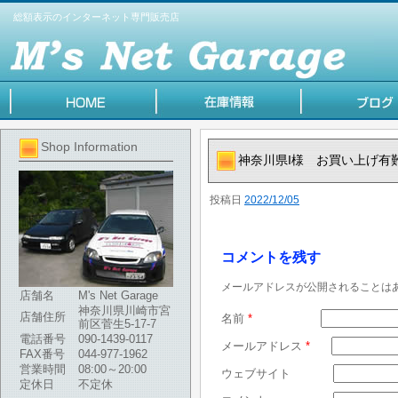
総額表示のインターネット専門販売店
Shop Information
神奈川県I様 お買い上げ有
投稿日
2022/12/05
コメントを残す
メールアドレスが公開されることは
店舗名
M's Net Garage
神奈川県川崎市宮
店舗住所
名前
*
前区菅生5-17-7
電話番号
090-1439-0117
メールアドレス
*
FAX番号
044-977-1962
営業時間
08:00～20:00
ウェブサイト
定休日
不定休