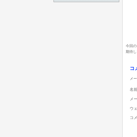
今回の
期待し
コ
メー
名
メ
ウ
コ