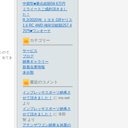
中期型■乗出総額59.6万円
ミライースご成約頂きまし
た！
R.2(2020)年 トヨタ GRヤリス
1.6 RC 4WD 検9/10総額257.4
万円■ワンオーナ
カテゴリー
サービス
たので、
ブログ
、出てき
納車ギャラリー
新着在庫情報
未分類
最近のコメント
インプレッサスポーツ納車さ
せて頂きました！
に
ms-net
より
インプレッサスポーツ納車さ
せて頂きました！
に
寺田
智
より
アテンザワゴン納車＆休業の