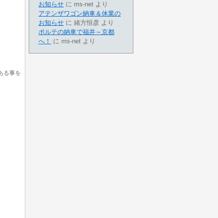
お知らせ
に
ms-net
より
アテンザワゴン納車＆休業の
お知らせ
に
緒方恒彦
より
ポルテの納車で福井～京都
へ！
に
ms-net
より
ある事を