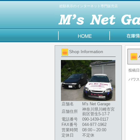
総額表示のインターネット専門販売店
Shop Information
投稿日
パワス
店舗名
M's Net Garage
神奈川県川崎市宮
店舗住所
前区菅生5-17-7
電話番号
090-1439-0117
FAX番号
044-977-1962
営業時間
08:00～20:00
定休日
不定休