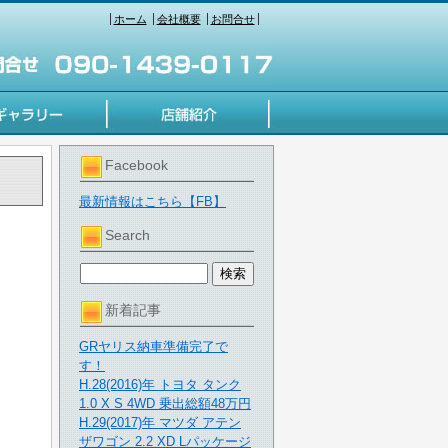
ホーム
会社概要
お問合せ
Facebook
最新情報はこちら【FB】
Search
新着記事
GRヤリス納車準備完了で
す！
H.28(2016)年 トヨタ タンク
1.0 X S 4WD 乗出総額48万円
H.29(2017)年 マツダ アテン
ザワゴン 2.2 XD Lパッケージ