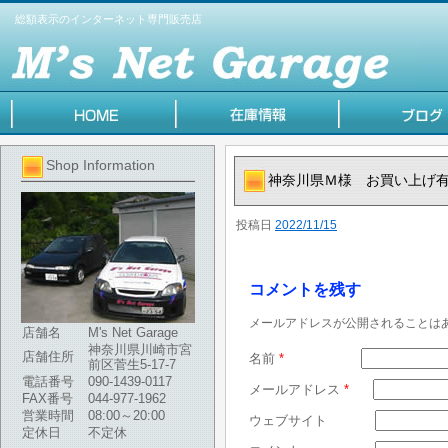
総額表示のインターネット専門販売店
Shop Information
神奈川県Ｍ様 お買い上げ
投稿日
2022/11/15
コメントを残す
メールアドレスが公開されることは
店舗名
M's Net Garage
神奈川県川崎市宮
店舗住所
名前
*
前区菅生5-17-7
電話番号
090-1439-0117
メールアドレス
*
FAX番号
044-977-1962
営業時間
08:00～20:00
ウェブサイト
定休日
不定休