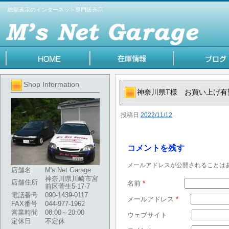
総額表示のインターネット専門販売店
Shop Information
神奈川県T様 お買い上げ有
投稿日
2022/11/12
コメントを残す
メールアドレスが公開されることは
店舗名
M's Net Garage
神奈川県川崎市宮
店舗住所
名前
*
前区菅生5-17-7
電話番号
090-1439-0117
メールアドレス
*
FAX番号
044-977-1962
営業時間
08:00～20:00
ウェブサイト
定休日
不定休