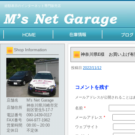
総額表示のインターネット専門販売店
Shop Information
神奈川県E様 お買い上げ有
投稿日
2022/11/12
コメントを残す
メールアドレスが公開されることは
店舗名
M's Net Garage
神奈川県川崎市宮
店舗住所
名前
*
前区菅生5-17-7
電話番号
090-1439-0117
メールアドレス
*
FAX番号
044-977-1962
営業時間
08:00～20:00
ウェブサイト
定休日
不定休