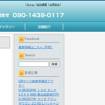
ホーム
会社概要
お問合せ
Facebook
最新情報はこちら【FB】
Search
新着記事
GRヤリス納車準備完了で
す！
H.28(2016)年 トヨタ タンク
1.0 X S 4WD 乗出総額48万円
H.29(2017)年 マツダ アテン
ザワゴン 2.2 XD Lパッケージ