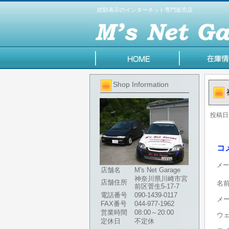
総額表示のインターネット専門販売店
Shop Information
投稿日
コ
メー
店舗名
M's Net Garage
神奈川県川崎市宮
店舗住所
名
前区菅生5-17-7
電話番号
090-1439-0117
メ
FAX番号
044-977-1962
営業時間
08:00～20:00
ウ
定休日
不定休