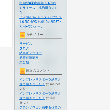
中期型■乗出総額59.6万円
ミライースご成約頂きまし
た！
R.2(2020)年 トヨタ GRヤリス
1.6 RC 4WD 検9/10総額257.4
万円■ワンオーナ
カテゴリー
サービス
ブログ
納車ギャラリー
新着在庫情報
未分類
最近のコメント
インプレッサスポーツ納車さ
せて頂きました！
に
ms-net
より
インプレッサスポーツ納車さ
せて頂きました！
に
寺田
智
より
アテンザワゴン納車＆休業の