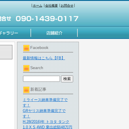
ホーム
会社概要
お問合せ
Facebook
最新情報はこちら【FB】
Search
新着記事
ミライース納車準備完了で
す！
GRヤリス納車準備完了で
す！
H.28(2016)年 トヨタ タンク
1.0 X S 4WD 乗出総額48万円