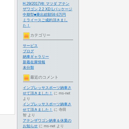
H.29(2017)年 マツダ アテン
ザワゴン 2.2 XD Lパッケージ
中期型■乗出総額59.6万円
ミライースご成約頂きまし
た！
カテゴリー
サービス
ブログ
納車ギャラリー
新着在庫情報
未分類
最近のコメント
インプレッサスポーツ納車さ
せて頂きました！
に
ms-net
より
インプレッサスポーツ納車さ
せて頂きました！
に
寺田
智
より
アテンザワゴン納車＆休業の
お知らせ
に
ms-net
より