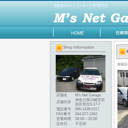
総額表示のインターネット専門販売店
Shop Information
投稿日
店舗名
M's Net Garage
神奈川県川崎市宮
店舗住所
前区菅生5-17-7
電話番号
090-1439-0117
FAX番号
044-977-1962
営業時間
08:00～20:00
定休日
不定休