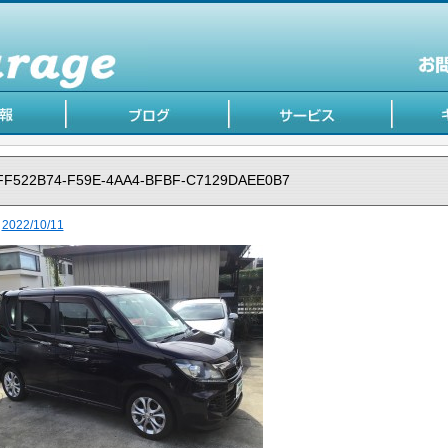
FF522B74-F59E-4AA4-BFBF-C7129DAEE0B7
2022/10/11