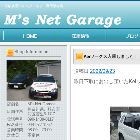
総額表示のインターネット専門販売店
Shop Information
Keiワークス入庫しました！
投稿日
2022/09/23
昨日下取にお出し頂いたKei
店舗名
M's Net Garage
神奈川県川崎市宮
店舗住所
前区菅生5-17-7
電話番号
090-1439-0117
FAX番号
044-977-1962
営業時間
08:00～20:00
定休日
不定休