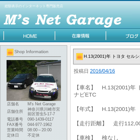
総額表示のインターネット専門販売店
Shop Information
H.13(2001)年 トヨタ セル
投稿日
2016/04/16
【車名】 H.13(2001)年
ナビETC
店舗名
M's Net Garage
【年式】 H.13(2001)年
神奈川県川崎市宮
店舗住所
前区菅生5-17-7
電話番号
090-1439-0117
【走行距離】 走行112,00
FAX番号
044-977-1962
営業時間
08:00～20:00
定休日
不定休
【車検】 検なし