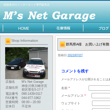
総額表示のインターネット専門販売店
Shop Information
群馬県A様 お買い上げ有難
投稿日
2022/07/27
コメントを残す
メールアドレスが公開されることは
店舗名
M's Net Garage
神奈川県川崎市宮
店舗住所
名前
*
前区菅生5-17-7
電話番号
090-1439-0117
メールアドレス
*
FAX番号
044-977-1962
営業時間
08:00～20:00
ウェブサイト
定休日
不定休