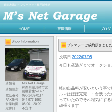
総額表示のインターネット専門販売店
Shop Information
プレマシーご成約頂きまし
投稿日
2022/07/05
今日も昼過ぎまでオークショ
店舗名
M's Net Garage
神奈川県川崎市宮
軽の出品料が安いという事で
店舗住所
前区菅生5-17-7
ルマはほぼ完売！１台残った
電話番号
090-1439-0117
っていたのでそれ程気にする
FAX番号
044-977-1962
営業時間
08:00～20:00
頑張ります！
定休日
不定休