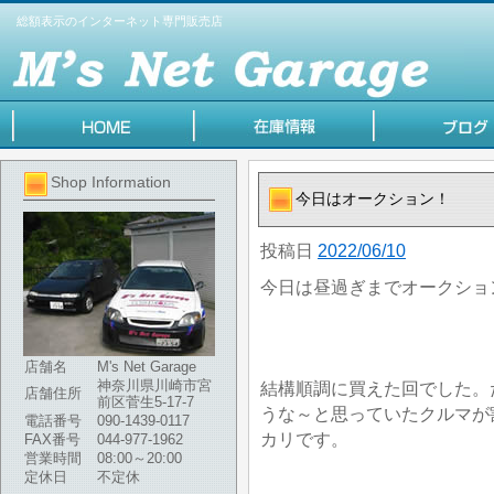
総額表示のインターネット専門販売店
Shop Information
今日はオークション！
投稿日
2022/06/10
今日は昼過ぎまでオークショ
店舗名
M's Net Garage
神奈川県川崎市宮
結構順調に買えた回でした。
店舗住所
前区菅生5-17-7
うな～と思っていたクルマが
電話番号
090-1439-0117
カリです。
FAX番号
044-977-1962
営業時間
08:00～20:00
定休日
不定休