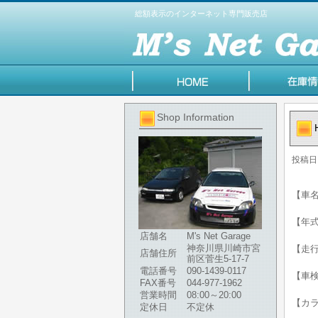
総額表示のインターネット専門販売店
Shop Information
投稿日
【車名
【年式】
店舗名
M's Net Garage
神奈川県川崎市宮
【走行
店舗住所
前区菅生5-17-7
電話番号
090-1439-0117
【車
FAX番号
044-977-1962
営業時間
08:00～20:00
【カ
定休日
不定休