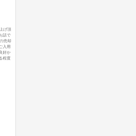
上げ頂
お話で
の売却
ご入用
良好か
る程度