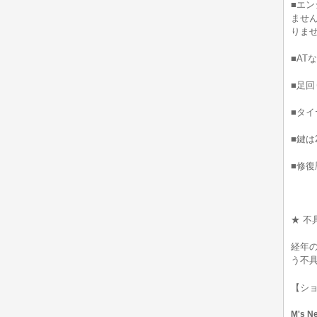
■エ
ませ
りま
■AT
■足
■タイ
■鍵は
■修
★ 不
経年
う不
【シ
M's 