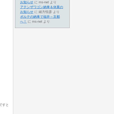
お知らせ
に
ms-net
より
アテンザワゴン納車＆休業の
お知らせ
に
緒方恒彦
より
ポルテの納車で福井～京都
へ！
に
ms-net
より
ですと