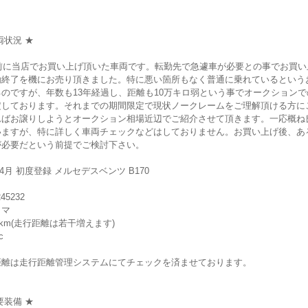
両状況 ★
年前に当店でお買い上げ頂いた車両です。転勤先で急遽車が必要との事でお買い
勤終了を機にお売り頂きました。特に悪い箇所もなく普通に乗れているという
のですが、年数も13年経過し、距離も10万キロ弱という事でオークションで
定しております。それまでの期間限定で現状ノークレームをご理解頂ける方に
ればお譲りしようとオークション相場近辺でご紹介させて頂きます。一応概ね
いますが、特に詳しく車両チェックなどはしておりません。お買い上げ後、あ
が必要だという前提でご検討下さい。
年4月 初度登録 メルセデスベンツ B170
45232
トマ
00km(走行距離は若干増えます)
c
距離は走行距離管理システムにてチェックを済ませております。
要装備 ★