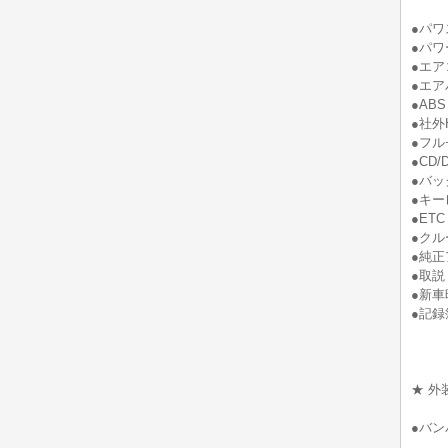
●パワ
●パワ
●エア
●エア
●ABS
●社外
●フル
●CD/
●バッ
●キー
●ETC
●ク
●純正
●取説
●新車
●記録簿(
★ 外
●バン