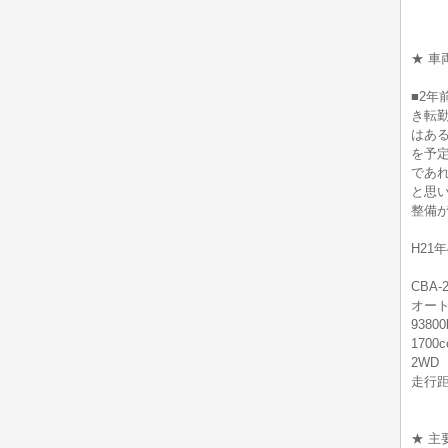
★ 車
■2
き転
はある
を予
であ
と思
整備
H21
CBA-2
オー
938
1700c
2WD
走行
★ 主