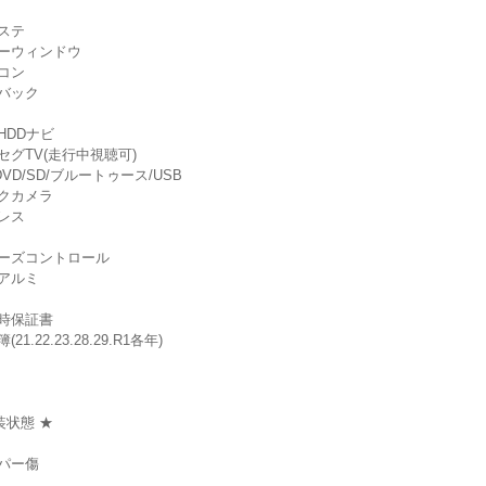
ステ
ーウィンドウ
コン
バック
HDDナビ
セグTV(走行中視聴可)
DVD/SD/ブルートゥース/USB
クカメラ
レス
ルーズコントロール
アルミ
時保証書
21.22.23.28.29.R1各年)
装状態 ★
パー傷