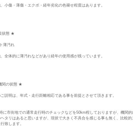
他、小傷・薄傷・エクボ・経年劣化の色褪せ程度はあります。
装状態 ★
ト薄汚れ
他、全体的に薄汚れなどがあり経年の使用感が残っています。
機関の状態 ★
のご説明は、年式・走行距離相応である事を前提とさせて頂きます。
時に市街地での通常走行時のチェックなどを50km程しておりますが、機関的
のヘタリはあると思いますが、現状で大きく不具合を感じる事も無く、比較的
走行致します。