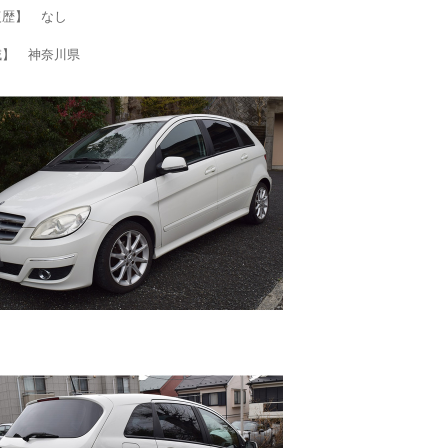
復歴】 なし
域】 神奈川県