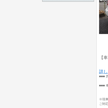
【車
詳し
■■■
■■■
※現
ご対