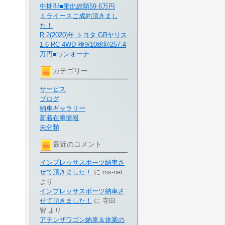
中期型■乗出総額59.6万円
ミライースご成約頂きまし
た！
R.2(2020)年 トヨタ GRヤリス
1.6 RC 4WD 検9/10総額257.4
万円■ワンオーナ
カテゴリー
サービス
ブログ
納車ギャラリー
新着在庫情報
未分類
最近のコメント
インプレッサスポーツ納車さ
せて頂きました！
に
ms-net
より
インプレッサスポーツ納車さ
せて頂きました！
に
寺田
智
より
アテンザワゴン納車＆休業の