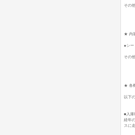
その
★ 内
●シー
その
★ 各
以下
■入庫
経年
スに