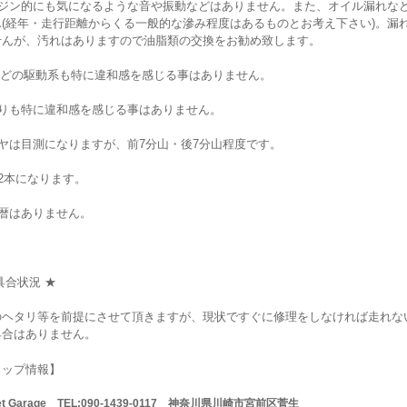
ンジン的にも気になるような音や振動などはありません。また、オイル漏れな
ん(経年・走行距離からくる一般的な滲み程度はあるものとお考え下さい)。漏
せんが、汚れはありますので油脂類の交換をお勧め致します。
などの駆動系も特に違和感を感じる事はありません。
回りも特に違和感を感じる事はありません。
ヤは目測になりますが、前7分山・後7分山程度です。
2本になります。
復暦はありません。
具合状況 ★
のヘタリ等を前提にさせて頂きますが、現状ですぐに修理をしなければ走れな
具合はありません。
ョップ情報】
Net Garage TEL:090-1439-0117 神奈川県川崎市宮前区菅生