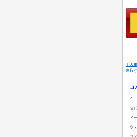
中古
買取
コ
メー
名
メ
ウ
コ