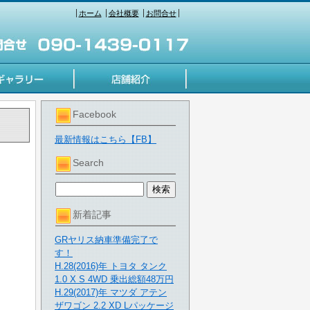
ホーム
会社概要
お問合せ
Facebook
最新情報はこちら【FB】
Search
新着記事
GRヤリス納車準備完了で
す！
H.28(2016)年 トヨタ タンク
1.0 X S 4WD 乗出総額48万円
H.29(2017)年 マツダ アテン
ザワゴン 2.2 XD Lパッケージ