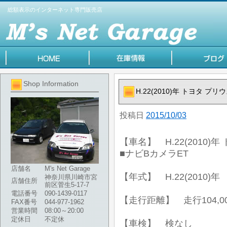
総額表示のインターネット専門販売店
Shop Information
H.22(2010)年 トヨタ プ
投稿日
2015/10/03
【車名】 H.22(2010)年
■ナビBカメラET
店舗名
M's Net Garage
【年式】 H.22(2010)年
神奈川県川崎市宮
店舗住所
前区菅生5-17-7
電話番号
090-1439-0117
【走行距離】 走行104,00
FAX番号
044-977-1962
営業時間
08:00～20:00
定休日
不定休
【車検】 検なし